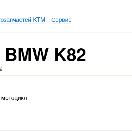
тозапчастей KTM
Сервис
я BMW K82
N
н мотоцикл