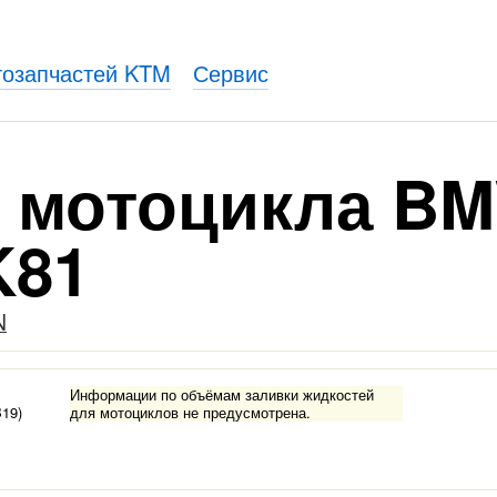
тозапчастей KTM
Сервис
я мотоцикла BM
K81
N
Информации по объёмам заливки жидкостей
B19)
для мотоциклов не предусмотрена.