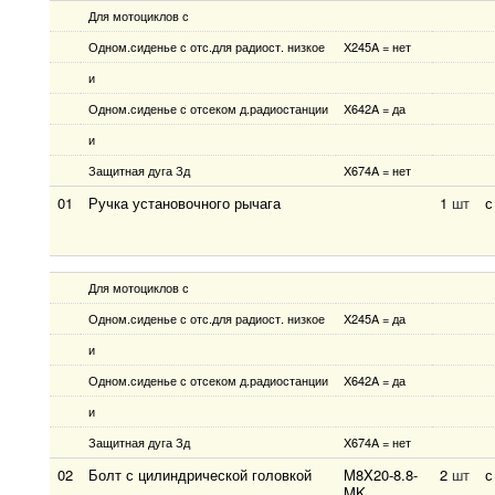
Для мотоциклов с
Одном.сиденье с отс.для радиост. низкое
X245A = нет
и
Одном.сиденье с отсеком д.радиостанции
X642A = да
и
Защитная дуга Зд
X674A = нет
01
Ручка установочного рычага
1
шт
с
Для мотоциклов с
Одном.сиденье с отс.для радиост. низкое
X245A = да
и
Одном.сиденье с отсеком д.радиостанции
X642A = да
и
Защитная дуга Зд
X674A = нет
02
Болт с цилиндрической головкой
M8X20-8.8-
2
шт
с
MK