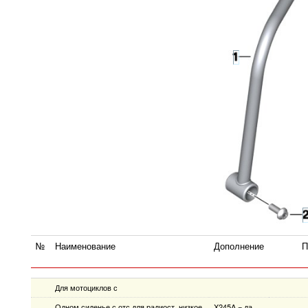
№
Наименование
Дополнение
П
Для мотоциклов с
Одном.сиденье с отс.для радиост. низкое
X245A = да