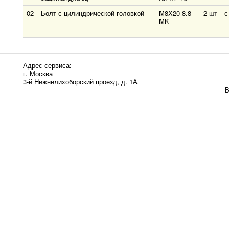
02
Болт с цилиндрической головкой
M8X20-8.8-
2
шт
с
MK
Адрес сервиса:
г. Москва
3-й Нижнелихоборский проезд, д. 1А
В