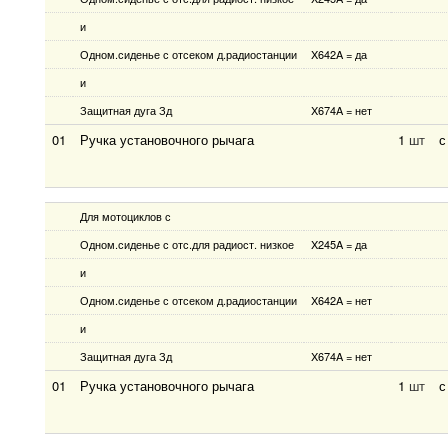
и
Одном.сиденье с отсеком д.радиостанции
X642A = да
и
Защитная дуга Зд
X674A = нет
01
Ручка установочного рычага
1
шт
с
Для мотоциклов с
Одном.сиденье с отс.для радиост. низкое
X245A = да
и
Одном.сиденье с отсеком д.радиостанции
X642A = нет
и
Защитная дуга Зд
X674A = нет
01
Ручка установочного рычага
1
шт
с