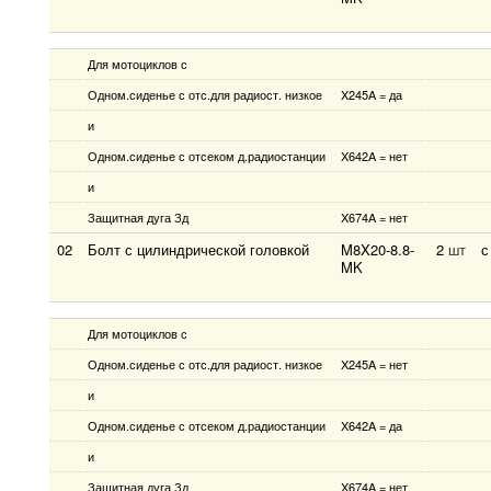
Для мотоциклов с
Одном.сиденье с отс.для радиост. низкое
X245A = да
и
Одном.сиденье с отсеком д.радиостанции
X642A = нет
и
Защитная дуга Зд
X674A = нет
02
Болт с цилиндрической головкой
M8X20-8.8-
2
шт
с
MK
Для мотоциклов с
Одном.сиденье с отс.для радиост. низкое
X245A = нет
и
Одном.сиденье с отсеком д.радиостанции
X642A = да
и
Защитная дуга Зд
X674A = нет